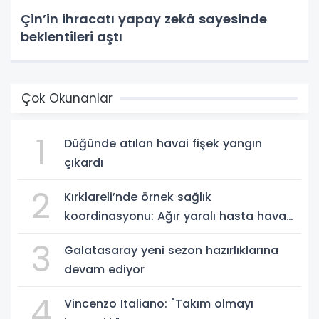
Çin’in ihracatı yapay zekâ sayesinde
beklentileri aştı
Çok Okunanlar
1
Düğünde atılan havai fişek yangın
çıkardı
2
Kırklareli’nde örnek sağlık
koordinasyonu: Ağır yaralı hasta hava
ambulansıyla Ankara’ya sevk edildi
3
Galatasaray yeni sezon hazırlıklarına
devam ediyor
4
Vincenzo Italiano: "Takım olmayı