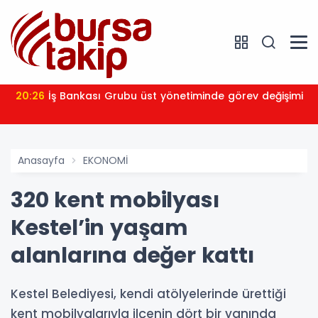
20:26
İş Bankası Grubu üst yönetiminde görev değişimi
Anasayfa
EKONOMİ
320 kent mobilyası
Kestel’in yaşam
alanlarına değer kattı
Kestel Belediyesi, kendi atölyelerinde ürettiği
kent mobilyalarıyla ilçenin dört bir yanında