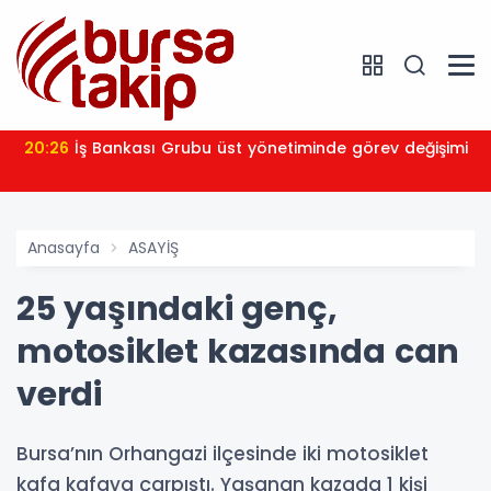
20:26
İş Bankası Grubu üst yönetiminde görev değişimi
Anasayfa
ASAYİŞ
25 yaşındaki genç,
motosiklet kazasında can
verdi
Bursa’nın Orhangazi ilçesinde iki motosiklet
kafa kafaya çarpıştı. Yaşanan kazada 1 kişi