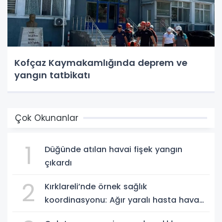
Kofçaz Kaymakamlığında deprem ve
yangın tatbikatı
Çok Okunanlar
1
Düğünde atılan havai fişek yangın
çıkardı
2
Kırklareli’nde örnek sağlık
koordinasyonu: Ağır yaralı hasta hava
ambulansıyla Ankara’ya sevk edildi