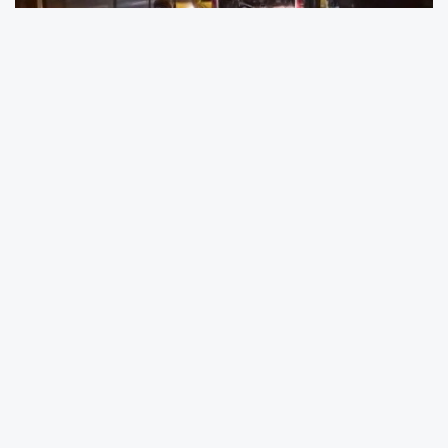
Kağıthane’de Okmeydanı Hastane Metrobüs
Durağı’nda metrobüsün motor kısmında
yangın çıktı. Yangına görevliler müdahale
ederken metrobüs seferlerinde kısa süreli
aksama meydana geldi.
Yangın, saat 21.30 sıralarında Okmeydanı
Hastane Metrobüs Durağı, Beylikdüzü
istikametinde meydana geldi. Seyir halindeki
metrobüsün motor kısmında henüz
belirlenemeyen bir nedenle yangın çıktı.