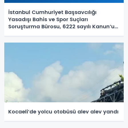
İstanbul Cumhuriyet Başsavcılığı
Yasadışı Bahis ve Spor Suçları
Soruşturma Bürosu, 6222 sayılı Kanun’un
14-15. maddelerine muhalefet,
uyuşturucu madde bulundurma ve
kullanma, örgütlü karaborsa bilet
dolandırıcılığı ve halkı y
Kocaeli’de yolcu otobüsü alev alev yandı