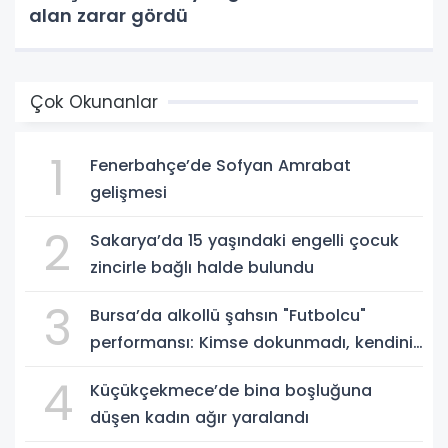
alan zarar gördü
Çok Okunanlar
1
Fenerbahçe’de Sofyan Amrabat
gelişmesi
2
Sakarya’da 15 yaşındaki engelli çocuk
zincirle bağlı halde bulundu
3
Bursa’da alkollü şahsın "Futbolcu"
performansı: Kimse dokunmadı, kendini
yere bıraktı
4
Küçükçekmece’de bina boşluğuna
düşen kadın ağır yaralandı