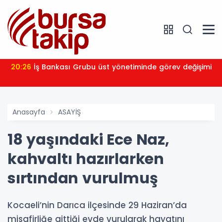
20:26
İş Bankası Grubu üst yönetiminde görev değişimi
Anasayfa
ASAYİŞ
18 yaşındaki Ece Naz,
kahvaltı hazırlarken
sırtından vurulmuş
Kocaeli’nin Darıca ilçesinde 29 Haziran’da
misafirliğe gittiği evde vurularak hayatını