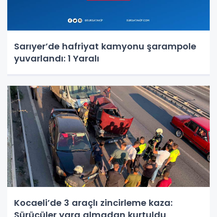
Sarıyer’de hafriyat kamyonu şarampole
yuvarlandı: 1 Yaralı
Kocaeli’de 3 araçlı zincirleme kaza:
Sürücüler yara almadan kurtuldu