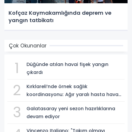
Kofçaz Kaymakamlığında deprem ve
yangın tatbikatı
Çok Okunanlar
1
Düğünde atılan havai fişek yangın
çıkardı
2
Kırklareli’nde örnek sağlık
koordinasyonu: Ağır yaralı hasta hava
ambulansıyla Ankara’ya sevk edildi
3
Galatasaray yeni sezon hazırlıklarına
devam ediyor
Vincenzo Italiano: "Takım olmayı