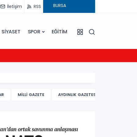
İletişim
RSS
SİYASET
SPOR
EĞİTİM
20:16
Sarıye
AR
MİLLİ GAZETE
AYDINLIK GAZETESİ
BİRGÜN