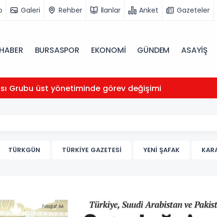
o
Galeri
Rehber
İlanlar
Anket
Gazeteler
HABER
BURSASPOR
EKONOMİ
GÜNDEM
ASAYİŞ
ası Grubu üst yönetiminde görev değişimi
TÜRKGÜN
TÜRKİYE GAZETESİ
YENİ ŞAFAK
KAR