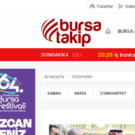
Yazarlar
Vide
BURSA 
20:26
SONDAKİKA
İş Bank
Anasayfa
Gazeteler
SABAH
NEFES
CUMHURİYET